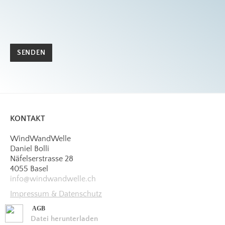
SENDEN
KONTAKT
WindWandWelle
Daniel Bolli
Näfelserstrasse 28
4055 Basel
​info@windwandwelle.ch
Impressum & Datenschutz
AGB
Datei herunterladen