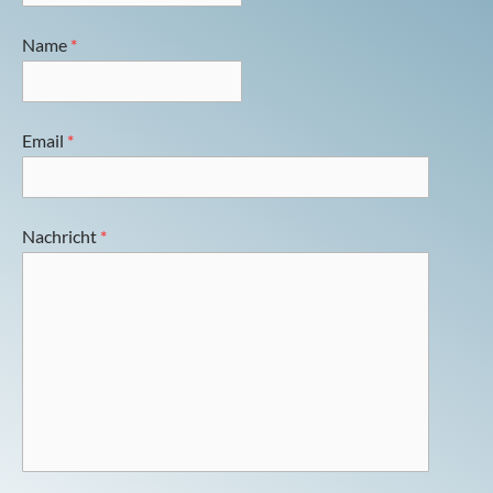
YOGA UNTER SEGELN
Name
*
Email
*
Nachricht
*