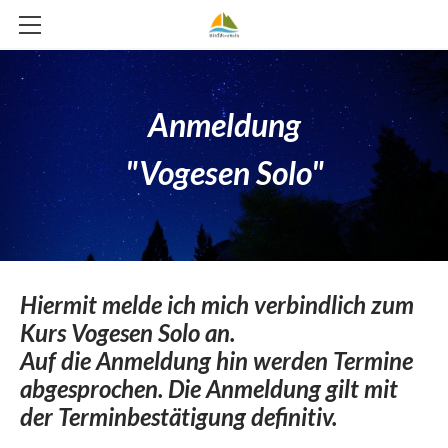
HOME
ÜBER UNS
Anmeldung
KURSE & TÖRNS
ÜBER UNS
​"Vogesen Solo"
KYKLADEN IM FLOW
LEITBILD
GALERIE
SEGELABENTEUER RUND ELBA 2026
VERBÜNDETE
TEAM
VOGESEN SOLO
KONTAKT
Hiermit melde ich mich verbindlich zum
VERGANGENE ABENTEUER
Kurs Vogesen Solo an.
SEGELABENTEUER OSTSEE 2025
Auf die Anmeldung hin werden Termine
GRENZWERTE
abgesprochen. Die Anmeldung gilt mit
der Terminbestätigung definitiv.
SÜDFRANKREICH